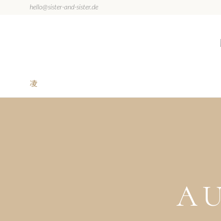
hello@sister-and-sister.de
A